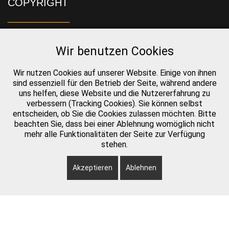
COPYRIGHT
___________
Alle Rechte für Bilder, Videos und Texte liegen bei Gerald
Wir benutzen Cookies
Helbig. Ohne Genehmigung des Urhebers dürfen die
geschützten Werke nicht vervielfältigt werden.
Wir nutzen Cookies auf unserer Website. Einige von ihnen
sind essenziell für den Betrieb der Seite, während andere
uns helfen, diese Website und die Nutzererfahrung zu
verbessern (Tracking Cookies). Sie können selbst
LIZENSEN BILDER & VIDEOS
entscheiden, ob Sie die Cookies zulassen möchten. Bitte
___________
beachten Sie, dass bei einer Ablehnung womöglich nicht
mehr alle Funktionalitäten der Seite zur Verfügung
stehen.
Hier können kostengünstige Lizensen der Bilder & Videos
erworben werden:
Akzeptieren
Ablehnen
>>>
Bilder-Galerie Shutterstock
>>>
Vidoe-Galerie Shutterstock
Copyright © 2026 Gerald Helbig, All Rights Reserved