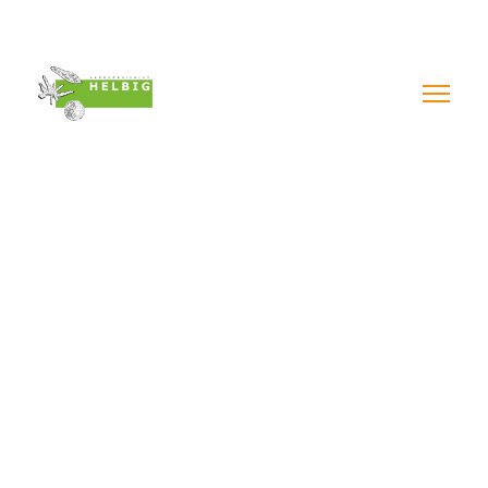
Impressum & AGB´s
Datenschutzerklärung
Widerruf online
PEDIASTRUM
BORYANUM
__________________