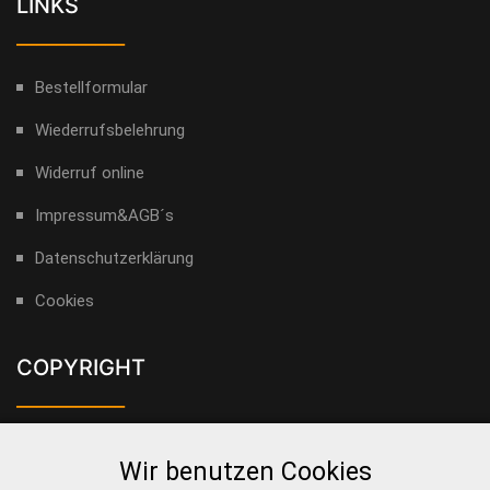
LINKS
___________
Bestellformular
Wiederrufsbelehrung
Widerruf online
Impressum&AGB´s
Datenschutzerklärung
Cookies
COPYRIGHT
___________
Alle Rechte für Bilder, Videos und Texte liegen bei Gerald
Wir benutzen Cookies
Helbig. Ohne Genehmigung des Urhebers dürfen die