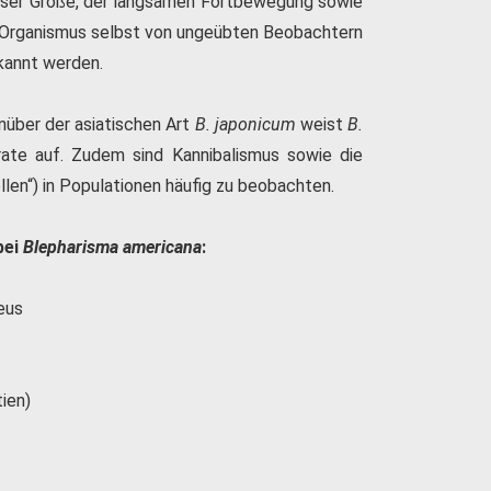
eser Größe, der langsamen Fortbewegung sowie
r Organismus selbst von ungeübten Beobachtern
kannt werden.
nüber der asiatischen Art
B. japonicum
weist
B.
rate auf. Zudem sind Kannibalismus sowie die
len“) in Populationen häufig zu beobachten.
bei
Blepharisma americana
:
eus
ien)