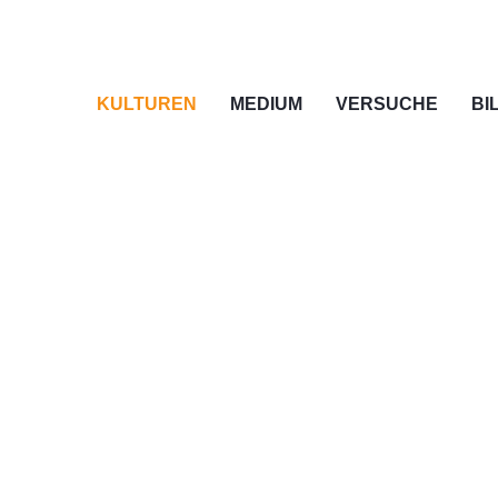
uf online
KULTUREN
MEDIUM
VERSUCHE
BI
BLEPHAR
AMERI