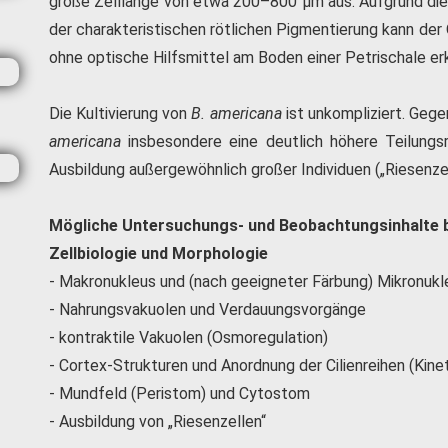
große Zelllänge von etwa 200–800 µm aus. Aufgrund di
der charakteristischen rötlichen Pigmentierung kann de
ohne optische Hilfsmittel am Boden einer Petrischale er
Die Kultivierung von
B. americana
ist unkompliziert. Gege
americana
insbesondere eine deutlich höhere Teilungs
Ausbildung außergewöhnlich großer Individuen („Riesenzel
Mögliche Untersuchungs- und Beobachtungsinhalte 
Zellbiologie und Morphologie
- Makronukleus und (nach geeigneter Färbung) Mikronukl
- Nahrungsvakuolen und Verdauungsvorgänge
- kontraktile Vakuolen (Osmoregulation)
- Cortex-Strukturen und Anordnung der Cilienreihen (Kinet
- Mundfeld (Peristom) und Cytostom
- Ausbildung von „Riesenzellen“